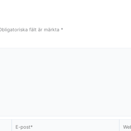
Obligatoriska fält är märkta
*
E-
Webb
post*