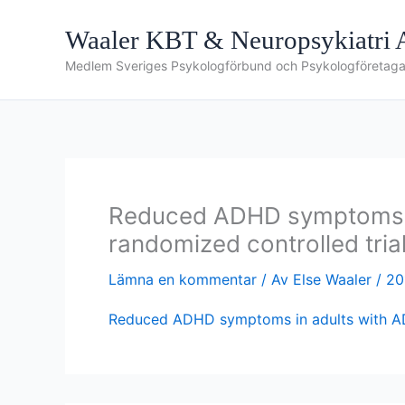
Hoppa
till
Waaler KBT & Neuropsykiatri
innehåll
Medlem Sveriges Psykologförbund och Psykologföretag
Reduced ADHD symptoms in 
randomized controlled trial
Lämna en kommentar
/ Av
Else Waaler
/
20
Reduced ADHD symptoms in adults with ADHD 